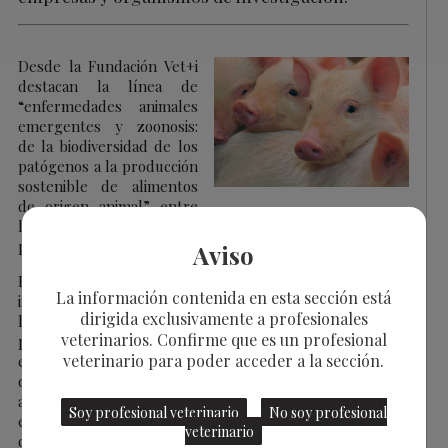
Desde la Fundación Vet+i
destacan la línea de
“enfermedades animales
emergentes y zoonosis:
de la biodiversidad de los
patógenos a la producción
sostenible de alimentos
de origen animal” entre
las áreas temáticas a las que deben dirigirse los
proyectos.
Aviso
Este tema engloba, entre otras, áreas de investigación e
La información contenida en esta sección est
innovación como la identificación de zonas de riesgo para
dirigida exclusivamente a profesionales
la aparición de enfermedades y la detección de nuevos
veterinarios. Confirme que es un profesional
patógenos entre grupos de organismos inexplorados;
veterinario para poder acceder a la sección.
estrategias de prevención y detección temprana;
desarrollo de herramientas de respuesta rápida ante
amenazas emergentes; nuevas soluciones tecnológicas
Soy profesional veterinario
No soy profesional
en el desarrollo de vacunas y herramientas de
veterinario
diagnóstico con aplicación animal y humana; programas