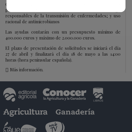
de vigilancia, desarrollo de modelos epidemiológicos
predictivos e identificación de los factores de riesgo
responsables de la transmisión de enfermedades; y uso
racional de antimicrobianos
Las ayudas contarán con un presupuesto mínimo de
400.000 euros y máximo de 2.000.000 euros.
El plazo de presentación de solicitudes se iniciará el día
27 de abril y finalizará el día 18 de mayo a las 14:00
horas (hora peninsular española).
Más información.