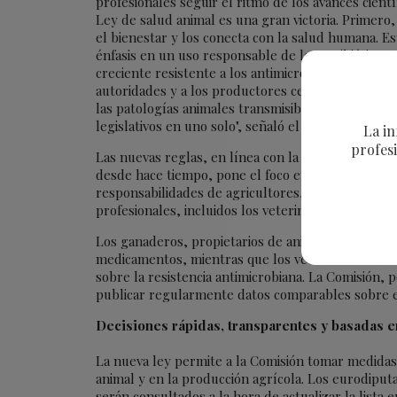
profesionales seguir el ritmo de los avances cientí
Ley de salud animal es una gran victoria. Primero, 
el bienestar y los conecta con la salud humana. Est
énfasis en un uso responsable de los antibióticos,
creciente resistente a los antimicrobianos. Segund
autoridades y a los productores centrarse en la p
las patologías animales transmisibles. Y tercero, f
legislativos en uno solo", señaló el ponente, Jasen
La in
profesi
Las nuevas reglas, en línea con la posición que m
desde hace tiempo, pone el foco en la prevención y 
responsabilidades de agricultores, intermediarios
profesionales, incluidos los veterinarios, y propie
Los ganaderos, propietarios de animales e intermed
medicamentos, mientras que los veterinarios se en
sobre la resistencia antimicrobiana. La Comisión, 
publicar regularmente datos comparables sobre e
Decisiones rápidas, transparentes y basadas en
La nueva ley permite a la Comisión tomar medidas
animal y en la producción agrícola. Los eurodipu
serán consultados a la hora de actualizar la list