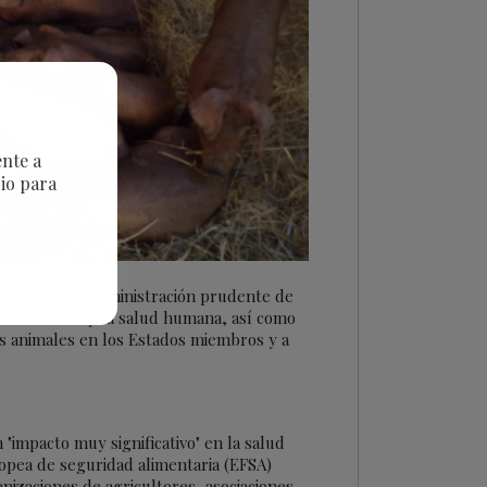
ente a
rio para
cas de cría y administración prudente de
el bienestar y la salud humana, así como
cos animales en los Estados miembros y a
impacto muy significativo" en la salud
opea de seguridad alimentaria (EFSA)
nizaciones de agricultores, asociaciones