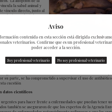
ficos. "La adopción de la
vincula la salud animal y
e vínculo directo, junto al
 ayudará a combatir la
o, permite a las
Aviso
revención y el control de
usiona casi cuarenta textos
ko Selimovic.
formación contenida en esta sección está dirigida exclusivam
onales veterinarios. Confirme que es un profesional veterina
antiene el Parlamento
poder acceder a la sección.
clarifica las
 comerciales,
tarios de animales.
Soy profesional veterinario
No soy profesional veterinario
iarios estarán obligados a aplicar los principios de buenas prácti
cargarán de concienciar sobre la relación entre la salud animal y 
por su parte, se ha comprometido a supervisar el uso de antibióti
sta cuestión
 datos científicos
 urgentes para hacer frente a enfermedades que puedan tener un "
tados también se aseguraron de que los expertos de la Agencia Eur
a europea de enfermedades potencialmente peligrosas y que las orga