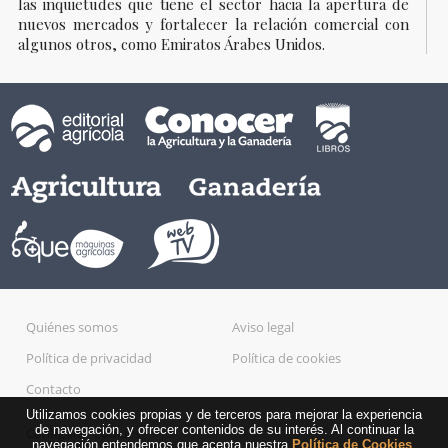
las inquietudes que tiene el sector hacia la apertura de
nuevos mercados y fortalecer la relación comercial con
algunos otros, como Emiratos Árabes Unidos.
Quiénes somos
Aviso legal
Política de privacidad
Política de cookies
Contacto
Utilizamos cookies propias y de terceros para mejorar la experiencia
de navegación, y ofrecer contenidos de su interés. Al continuar la
Configurar Cookies
navegación entendemos que acepta nuestra
Política de Cookies
.