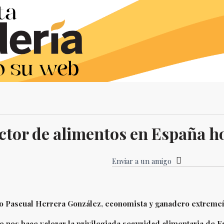
uctor de alimentos en España h
Enviar a un amigo
o Pascual Herrera González, economista y ganadero extreme
do nos hace valorar la privilegiada seguridad alimentaria de 