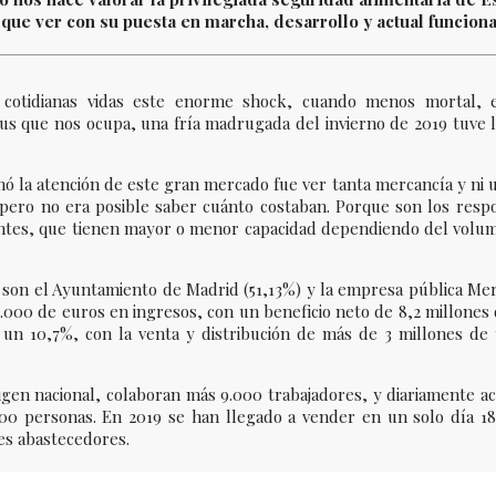
 que ver con su puesta en marcha, desarrollo y actual funcion
cotidianas vidas este enorme shock, cuando menos mortal, em
us que nos ocupa, una fría madrugada del invierno de 2019 tuve la
la atención de este gran mercado fue ver tanta mercancía y ni un 
pero no era posible saber cuánto costaban. Porque son los resp
ientes, que tienen mayor o menor capacidad dependiendo del volu
os son el Ayuntamiento de Madrid (51,13%) y la empresa pública Me
.000 de euros en ingresos, con un beneficio neto de 8,2 millones 
o un 10,7%, con la venta y distribución de más de 3 millones de
igen nacional, colaboran más 9.000 trabajadores, y diariamente a
.000 personas. En 2019 se han llegado a vender en un solo día 1
es abastecedores.