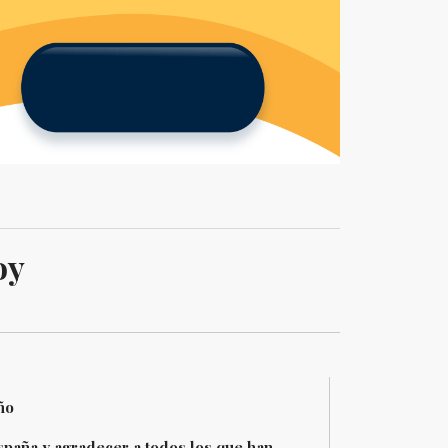
oy
ño
España y agradecer a todos los que han