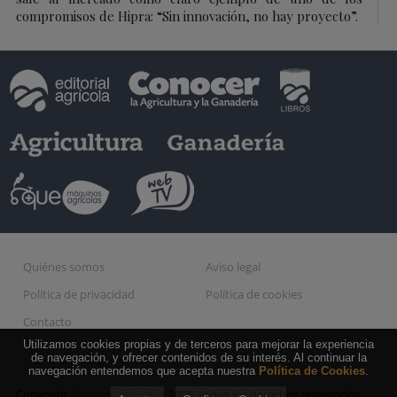
compromisos de Hipra: “Sin innovación, no hay proyecto”.
Quiénes somos
Aviso legal
Política de privacidad
Política de cookies
Contacto
Utilizamos cookies propias y de terceros para mejorar la experiencia
de navegación, y ofrecer contenidos de su interés. Al continuar la
Configurar Cookies
navegación entendemos que acepta nuestra
Política de Cookies
.
Copyright
@editorialagricola
2026, todos los derechos reservados