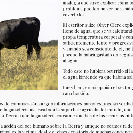
analogía que sirve explicar cómo 
problema pueden no ser percibidos 
revertirlos.
El escritor suizo Oliver Clerc expl
lleno de agua, que se va calentan
propia temperatura corporal y con
suficientemente lento y progresivo
y cuando sea consciente de él, no 
porque la habrá gastado en regula
al agua.
Todo esto no hubiera ocurrido si l
el agua hirviendo ya que habría sal
Pues bien, en mi opinión el sector
rana hervida.
s de comunicación surgen informaciones parciales, medias verdad
la ganadería usa casi toda la superficie agrícola del mundo, que
la Tierra o que la ganadería consume muchos de los recursos hídr
la acción del ser humano sobre la Tierra y aunque no seamos ni de 
imal es la víctima ideal y el chivo expiatorio de muchas conciencia