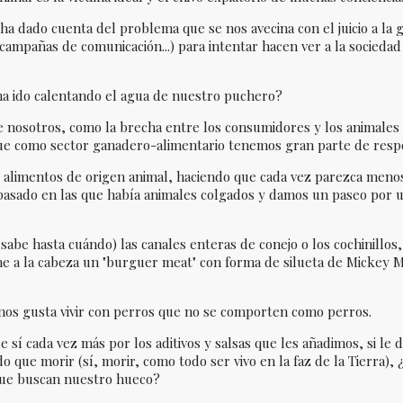
ha dado cuenta del problema que se nos avecina con el juicio a la
 campañas de comunicación...) para intentar hacen ver a la socieda
a ido calentando el agua de nuestro puchero?
 nosotros, como la brecha entre los consumidores y los animales
que como sector ganadero-alimentario tenemos gran parte de respo
os alimentos de origen animal, haciendo que cada vez parezca men
o pasado en las que había animales colgados y damos un paseo po
abe hasta cuándo) las canales enteras de conejo o los cochinillos
ne a la cabeza un "burguer meat" con forma de silueta de Mickey 
nos gusta vivir con perros que no se comporten como perros.
e sí cada vez más por los aditivos y salsas que les añadimos, si le 
 que morir (sí, morir, como todo ser vivo en la faz de la Tierra), 
que buscan nuestro hueco?